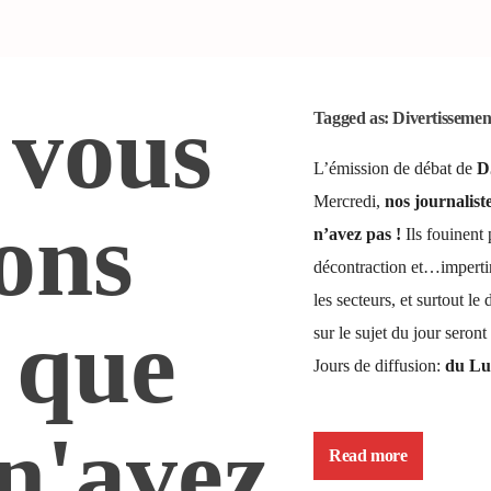
 vous
Tagged as:
Divertissemen
L’émission de débat de
D
Mercredi,
nos journalist
ons
n’avez pas !
Ils fouinent 
décontraction et…impertin
les secteurs, et surtout le
o que
sur le sujet du jour seron
Jours de diffusion:
du Lu
n'avez
Read more