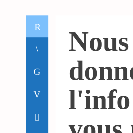
Nous
donn
l'inf
vous 