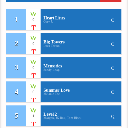
1
Heart Lines
0
Gary J.
2
Big Towers
0
Luca Torino
3
Memories
0
Sandy Loop
4
Summer Love
0
Melanie Toc
5
Level 2
1
Morgan, JK Rox, Tom Black