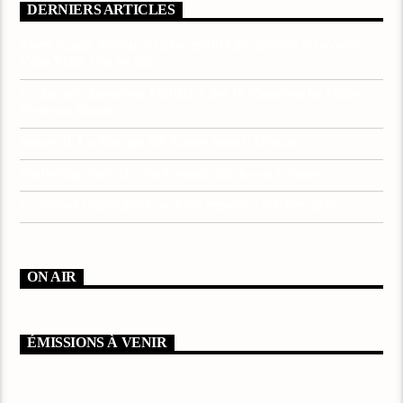
DERNIERS ARTICLES
Mory Kanté, Auteur du plus grand tube africain du monde,
Yèkè Yèkè, s’en est allé…
Le dernier classement FORBES des 10 Musiciens les Mieux
Payés au Monde
Innoss’B, La Star qui fait danser toute l’Afrique !
Marketing musical : une formule efficace en 3 étapes
Le festival californien Coachella reporté à octobre 2020
ON AIR
ÉMISSIONS À VENIR