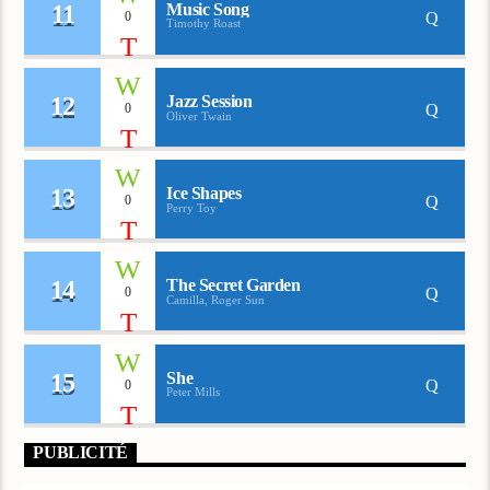
11
Music Song
0
Timothy Roast
12
Jazz Session
0
Oliver Twain
13
Ice Shapes
0
Perry Toy
14
The Secret Garden
0
Camilla, Roger Sun
15
She
0
Peter Mills
PUBLICITÉ