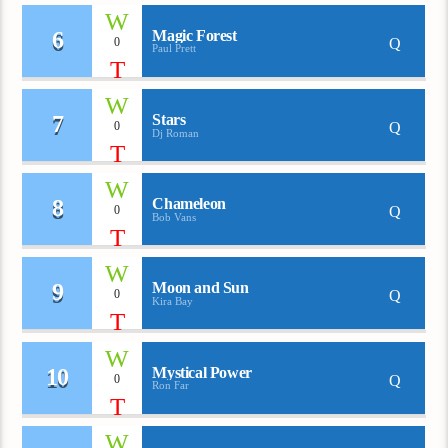
6
Magic Forest
0
Paul Prett
7
Stars
0
Dj Roman
8
Chameleon
0
Bob Vans
9
Moon and Sun
0
Kira Bay
10
Mystical Power
0
Ron Far